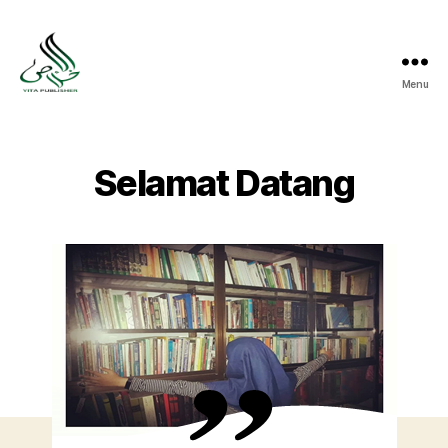
Menu
YITA
Publisher
Selamat Datang